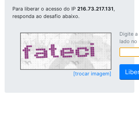
Para liberar o acesso
do IP
216.73.217.131
,
responda ao desafio abaixo.
Digite 
lado no
[trocar imagem]